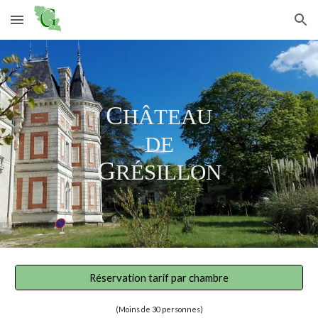
Skip to main content
Skip to navigation
C
HÂTEAU
DE
G
RÉSILLON
Réservation tarif par chambre
(Moins de 30 personnes)